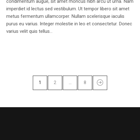
condimentum augue, sit amet rhoncus nibh arcu ut urna. Nam
imperdiet id lectus sed vestibulum. Ut tempor libero sit amet
metus fermentum ullamcorper. Nullam scelerisque iaculis
purus eu varius. Integer molestie in leo et consectetur. Donec
varius velit quis tellus...
1
2
…
8